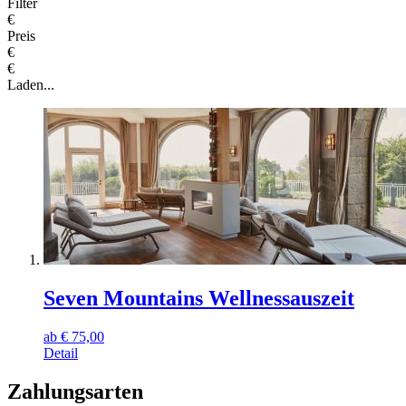
Filter
€
Preis
€
€
Laden...
Seven Mountains Wellnessauszeit
ab
€
75,00
Detail
Zahlungsarten